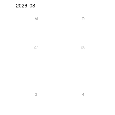
M
D
27
28
3
4