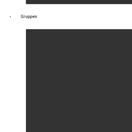
Gruppen
Mutter-Kind-Gruppe
Frauenbundchor
Stockschützen
Turnerinnen