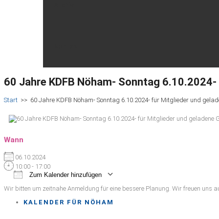
Archiv
Kontakt
60 Jahre KDFB Nöham- Sonntag 6.10.2024- f
Start
>>
60 Jahre KDFB Nöham- Sonntag 6.10.2024- für Mitglieder und gela
Wann
06.10.2024
10:00 - 17:00
Zum Kalender hinzufügen
ICS herunterladen
Google Kalender
iCalendar
Office 365
Outlook Live
Wir bitten um zeitnahe Anmeldung für eine bessere Planung. Wir freuen uns au
KALENDER FÜR NÖHAM