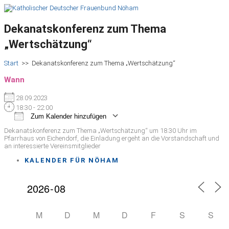
Dekanatskonferenz zum Thema
„Wertschätzung“
Start
>>
Dekanatskonferenz zum Thema „Wertschätzung“
Wann
28.09.2023
18:30 - 22:00
Zum Kalender hinzufügen
ICS herunterladen
Google Kalender
iCalendar
Office 365
Outlook Live
Dekanatskonferenz zum Thema „Wertschätzung“ um 18.30 Uhr im
Pfarrhaus von Eichendorf, die Einladung ergeht an die Vorstandschaft und
an interessierte Vereinsmitglieder
KALENDER FÜR NÖHAM
M
D
M
D
F
S
S