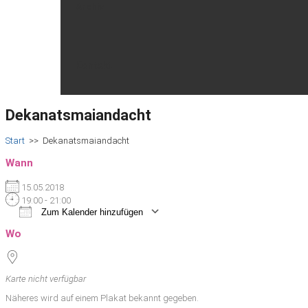
Archiv
Kontakt
Dekanatsmaiandacht
Start
>>
Dekanatsmaiandacht
Wann
15.05.2018
19:00 - 21:00
Zum Kalender hinzufügen
ICS herunterladen
Google Kalender
iCalendar
Office 365
Outlook Live
Wo
Karte nicht verfügbar
Näheres wird auf einem Plakat bekannt gegeben.