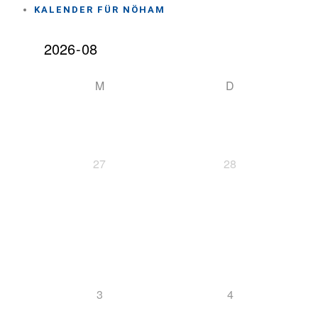
KALENDER FÜR NÖHAM
M
D
27
28
3
4