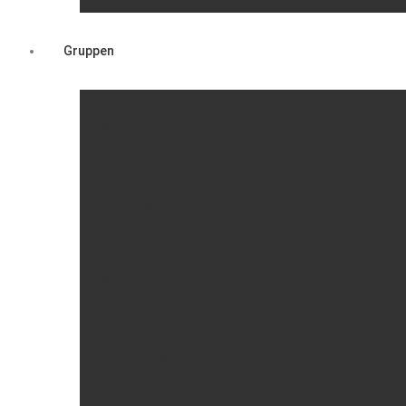
Gruppen
Mutter-Kind-Gruppe
Frauenbundchor
Stockschützen
Turnerinnen