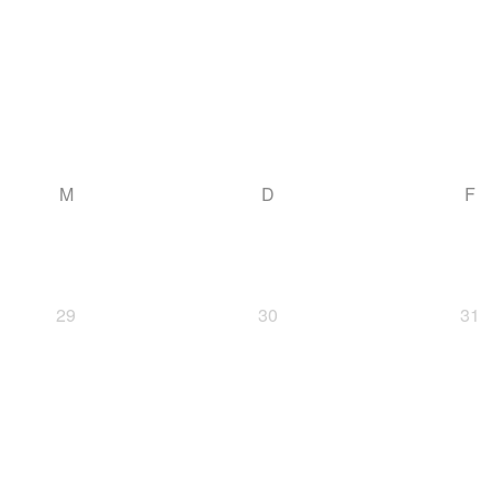
M
D
F
29
30
31