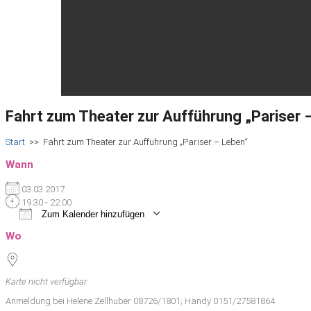
Archiv
Kontakt
Fahrt zum Theater zur Aufführung „Pariser 
Start
>>
Fahrt zum Theater zur Aufführung „Pariser – Leben“
Wann
03.03.2017
19:30 - 22:00
Zum Kalender hinzufügen
ICS herunterladen
Google Kalender
iCalendar
Office 365
Outlook Live
Wo
Karte nicht verfügbar
Anmeldung bei Helene Zellhuber 08726/1801; Handy 0151/27581864