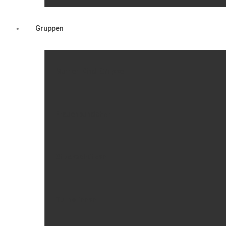
Gruppen
Mutter-Kind-Gruppe
Frauenbundchor
Stockschützen
Turnerinnen