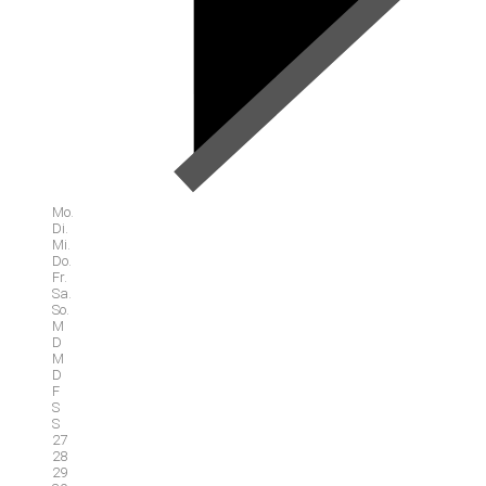
Mo.
Di.
Mi.
Do.
Fr.
Sa.
So.
M
D
M
D
F
S
S
27
28
29