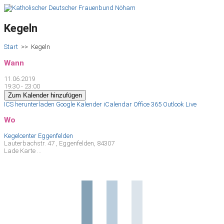
Kegeln
Start
>>
Kegeln
Wann
11.06.2019
19:30 - 23:00
Zum Kalender hinzufügen
ICS herunterladen
Google Kalender
iCalendar
Office 365
Outlook Live
Wo
Kegelcenter Eggenfelden
Lauterbachstr. 47 , Eggenfelden, 84307
Lade Karte ...