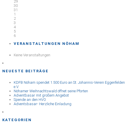
29
30
31
1
2
3
4
5
6
VERANSTALTUNGEN NÖHAM
Keine Veranstaltungen
NEUESTE BEITRÄGE
KDFB Nöham spendet 1.500 Euro an St. Johannis-Verein Eggenfelden
e.V.
Nöhamer Weihnachtswald öffnet seine Pforten
Adventbasar mit großem Angebot
Spende an den HVO
Adventsbasar- Herzliche Einladung
KATEGORIEN