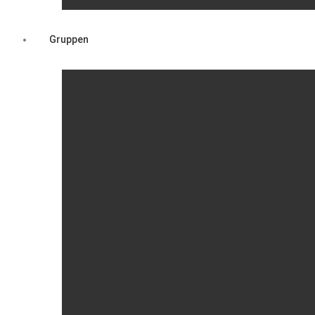
Gruppen
Mutter-Kind-Gruppe
Frauenbundchor
Stockschützen
Turnerinnen