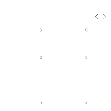
S
S
2
3
9
10