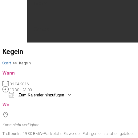
Archiv
Kontakt
Kegeln
Start
>>
Kegeln
Wann
06.04.2016
19:30 - 23:00
Zum Kalender hinzufügen
ICS herunterladen
Google Kalender
iCalendar
Office 365
Outlook Live
Wo
Karte nicht verfügbar
Treffpunkt: 19.30 BMW-Parkplatz. Es werden Fahrgemeinschaften gebildet.