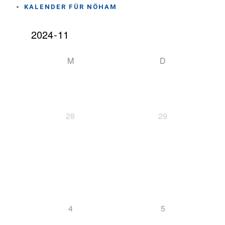
KALENDER FÜR NÖHAM
M
D
28
29
4
5