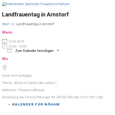
Landfrauentag in Arnstorf
Start
>>
Landfrauentag in Arnstorf
Wann
15.04.2019
13:00 - 16:00
Zum Kalender hinzufügen
ICS herunterladen
Google Kalender
iCalendar
Office 365
Outlook Live
Wo
Karte nicht verfügbar
Thema: „Blühe im Garten des Lebens“;
Referentin: Theresia Hofbauer
Anmeldung bei Christa Pötzinger Tel. 08726/799 oder 0151/18311283
KALENDER FÜR NÖHAM