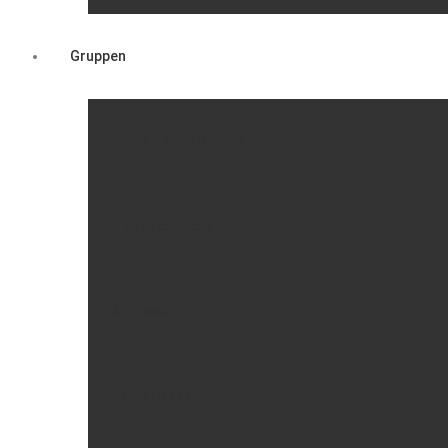
Gruppen
Mutter-Kind-Gruppe
Frauenbundchor
Stockschützen
Turnerinnen