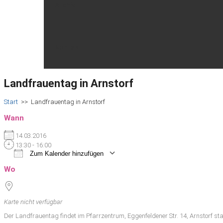
Archiv
Kontakt
Landfrauentag in Arnstorf
Start
>>
Landfrauentag in Arnstorf
Wann
14.03.2016
13:30 - 16:00
Zum Kalender hinzufügen
ICS herunterladen
Google Kalender
iCalendar
Office 365
Outlook Live
Wo
Karte nicht verfügbar
Der Landfrauentag findet im Pfarrzentrum, Eggenfeldener Str. 14, Arnstorf sta