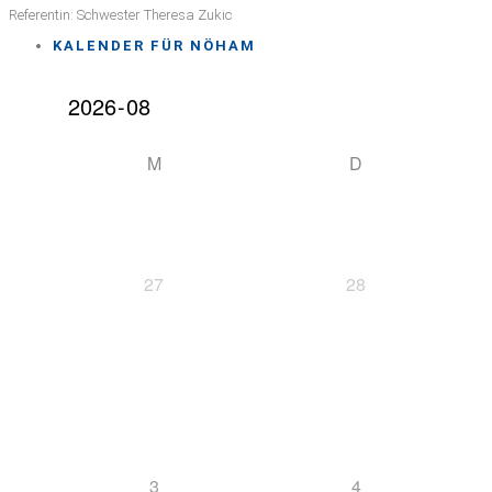
Referentin: Schwester Theresa Zukic
KALENDER FÜR NÖHAM
M
D
27
28
3
4