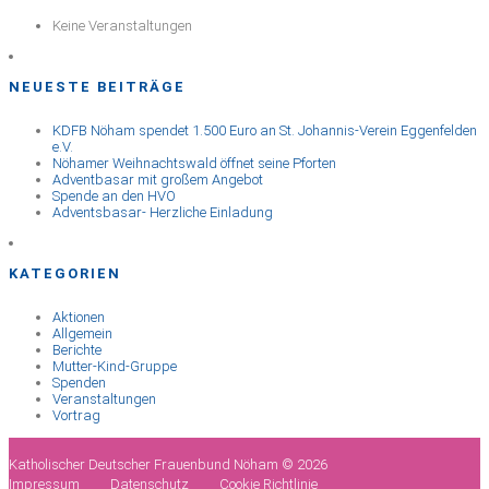
Keine Veranstaltungen
NEUESTE BEITRÄGE
KDFB Nöham spendet 1.500 Euro an St. Johannis-Verein Eggenfelden
e.V.
Nöhamer Weihnachtswald öffnet seine Pforten
Adventbasar mit großem Angebot
Spende an den HVO
Adventsbasar- Herzliche Einladung
KATEGORIEN
Aktionen
Allgemein
Berichte
Mutter-Kind-Gruppe
Spenden
Veranstaltungen
Vortrag
Katholischer Deutscher Frauenbund Nöham © 2026
Impressum
Datenschutz
Cookie Richtlinie