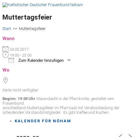
Muttertagsfeier
Start
>>
Muttertagsfeier
Wann
24.05.2017
19:00 - 23:00
Zum Kalender hinzufügen
ICS herunterladen
Google Kalender
iCalendar
Office 365
Outlook Live
Wo
Karte nicht verfügbar
Beginn: 19.00 Uhr
Maiandacht in der Pfarrkirche, gestaltet vom
Frauenbund.
anschließend Muttertagsfeier im Pfarrsaal mit Verabschiedung der
scheidenden Vorstandsmitglieder. Es gibt Kaffee und Kuchen.
KALENDER FÜR NÖHAM