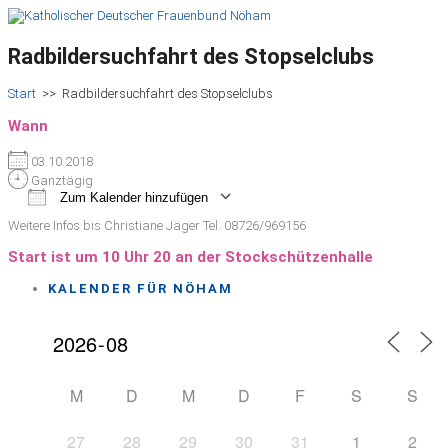
Radbildersuchfahrt des Stopselclubs
Start
>>
Radbildersuchfahrt des Stopselclubs
Wann
03.10.2018
Ganztägig
Zum Kalender hinzufügen
ICS herunterladen
Google Kalender
iCalendar
Office 365
Outlook Live
Weitere Infos bis Christiane Jäger Tel. 08726/969156
Start ist um 10 Uhr 20 an der Stockschützenhalle
KALENDER FÜR NÖHAM
M
D
M
D
F
S
S
27
28
29
30
31
1
2