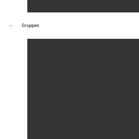
Gruppen
Mutter-Kind-Gruppe
Frauenbundchor
Stockschützen
Turnerinnen