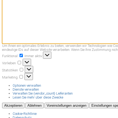
Um Ihnen ein optimales Erlebnis zu bieten, verwenden wir Technologien wie C
eindeutige IDs auf dieser Website verarbeiten. Wenn Sie Ihre Zustimmung nic
Funktional
Funktional
Immer aktiv
Vorlieben
Vorlieben
Statistiken
Statistiken
Marketing
Marketing
Optionen verwalten
Dienste verwalten
Verwalten Sie {vendor_count} Lieferanten
Lesen Sie mehr über diese Zwecke
Akzeptieren
Ablehnen
Voreinstellungen anzeigen
Einstellungen sp
Cookie-Richtlinie
Datenschutz