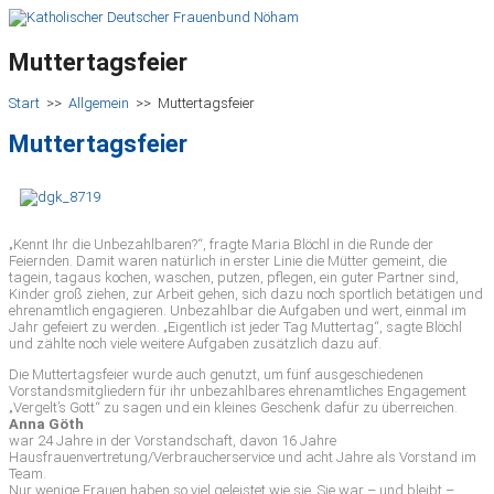
Muttertagsfeier
Start
>>
Allgemein
>>
Muttertagsfeier
Muttertagsfeier
„Kennt Ihr die Unbezahlbaren?“, fragte Maria Blöchl in die Runde der
Feiernden. Damit waren natürlich in erster Linie die Mütter gemeint, die
tagein, tagaus kochen, waschen, putzen, pflegen, ein guter Partner sind,
Kinder groß ziehen, zur Arbeit gehen, sich dazu noch sportlich betätigen und
ehrenamtlich engagieren. Unbezahlbar die Aufgaben und wert, einmal im
Jahr gefeiert zu werden. „Eigentlich ist jeder Tag Muttertag“, sagte Blöchl
und zählte noch viele weitere Aufgaben zusätzlich dazu auf.
Die Muttertagsfeier wurde auch genutzt, um fünf ausgeschiedenen
Vorstandsmitgliedern für ihr unbezahlbares ehrenamtliches Engagement
„Vergelt’s Gott“ zu sagen und ein kleines Geschenk dafür zu überreichen.
Anna Göth
war 24 Jahre in der Vorstandschaft, davon 16 Jahre
Hausfrauenvertretung/Verbraucherservice und acht Jahre als Vorstand im
Team.
Nur wenige Frauen haben so viel geleistet wie sie. Sie war – und bleibt –