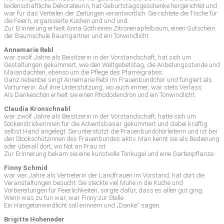
leidenschaftliche Dekorateurin, hat Geburtstagsgeschenke hergerichtet und
war für das Verteilen der Zeitungen verantwortlich. Sie richtete die Tische für
die Feiern, organisierte Kuchen und und und.
Zur Erinnerung erhielt Anna Göth einen Zitronenapfelbaum, einen Gutschein
der Baumschule Baumgartner und ein Tonwindlicht.
Annemarie Rebl
war zwölf Jahre als Beisitzerin in der Vorstandschaft, hat sich um
Gestaltungen gekümmert, wie den Weltgebetstag, die Anbetungsstunde und
Maiandachten, ebenso um die Pflege des Pfarreigrabes.
Ganz nebenbei singt Annemarie Rebl im Frauenbundchor und fungiert als
Vorturnerin. Auf ihre Unterstützung, wo auch immer, war stets Verlass.
Als Dankeschön erhielt sie einen Rhododendron und ein Tonwindlicht.
Claudia Kronschnabl
war zwölf Jahre als Beisitzerin in der Vorstandschaft, hatte sich um
Sockenstrickerinnen für die Adventsbasar gekümmert und dabei kräftig
selbst Hand angelegt. Sie unterstützt die Frauenbundchorleiterin und ist bei
den Stockschützinnen des Frauenbundes aktiv. Man kennt sie als Bedienung
oder überall dort, wo Not an Frau ist.
Zur Erinnerung bekam sie eine kunstvolle Tonkugel und eine Gartenpflanze.
Finny Schmid
war vier Jahre als Vertreterin der Landfrauen im Vorstand, hat dort die
Veranstaltungen besucht. Sie steckte viel Mühe in die Küche und
Vorbereitungen für Feierlichkeiten, sorgte dafür, dass es allen gut ging.
Wenn was zu tun war, war Finny zur Stelle.
Ein Hängetonwindlicht soll erinnern und „Danke“ sagen.
Brigitte Hoheneder