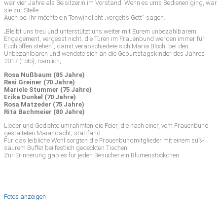
war vier Jahre als Beisitzerin im Vorstand. Wenn es ums Bedienen ging, war
sie zur Stelle.
Auch bei ihr möchte ein Tonwindlicht „vergelt’s Gott“ sagen.
„Bleibt uns treu und unterstützt uns weiter mit Eurem unbezahlbarem
Engagement, vergesst nicht, die Türen im Frauenbund werden immer für
Euch offen stehen“, damit verabschiedete sich Maria Blöchl bei den
Unbezahlbaren und wendete sich an die Geburtstagskinder des Jahres
2017 (Foto), nämlich,
Rosa Nußbaum (85 Jahre)
Resi Greiner (70 Jahre)
Mariele Stummer (75 Jahre)
Erika Dunkel (70 Jahre)
Rosa Matzeder (75 Jahre)
Rita Bachmeier (80 Jahre)
Lieder und Gedichte umrahmten die Feier, die nach einer, vom Frauenbund
gestalteten Maiandacht, stattfand.
Für das leibliche Wohl sorgten die Frauenbundmitglieder mit einem süß-
saurem Buffet bei festlich gedeckten Tischen.
Zur Erinnerung gab es für jeden Besucher ein Blumenstöckchen.
Fotos anzeigen