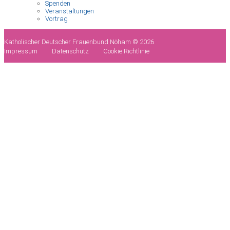
Spenden
Veranstaltungen
Vortrag
Katholischer Deutscher Frauenbund Nöham © 2026
Impressum
Datenschutz
Cookie Richtlinie