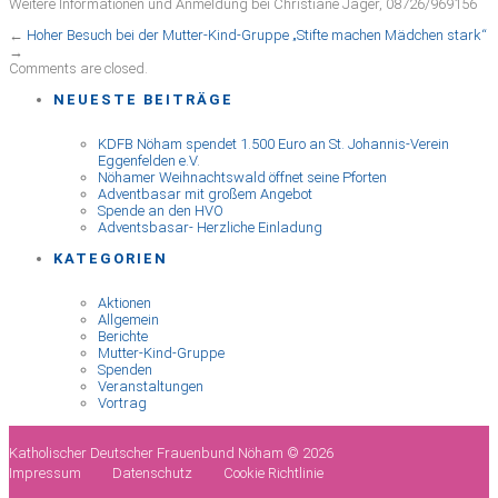
Weitere Informationen und Anmeldung bei Christiane Jäger, 08726/969156
←
Hoher Besuch bei der Mutter-Kind-Gruppe
„Stifte machen Mädchen stark“
→
Comments are closed.
NEUESTE BEITRÄGE
KDFB Nöham spendet 1.500 Euro an St. Johannis-Verein
Eggenfelden e.V.
Nöhamer Weihnachtswald öffnet seine Pforten
Adventbasar mit großem Angebot
Spende an den HVO
Adventsbasar- Herzliche Einladung
KATEGORIEN
Aktionen
Allgemein
Berichte
Mutter-Kind-Gruppe
Spenden
Veranstaltungen
Vortrag
Katholischer Deutscher Frauenbund Nöham © 2026
Impressum
Datenschutz
Cookie Richtlinie